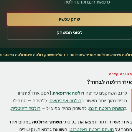
גרסאות חינם וקזינו רולטה.
שחק עכשיו
לסוגי המשחק
רולטה אירופאית
רולטה אמריקאית
רולטה דיגיטלית
משחק רולטה חינם
רולטה באינטרנט
תשובה קצרה
איזו רולטה לבחור?
לרוב השחקנים עדיפה
רולטה אירופאית
(אפס אחד): יתרון
הבית נמוך יותר מאשר ב
רולטה אמריקאית
. ללמידה — התחילו
ב
משחק רולטה חינם
; למשחק מהיר במובייל —
רולטה דיגיטלית
.
באתר אשדר תגור תמצאו את כל סוגי
משחקי הרולטה
במקום אחד:
הסבר על
משחק רולטה באינטרנט
, השוואת גרסאות, וקישורים