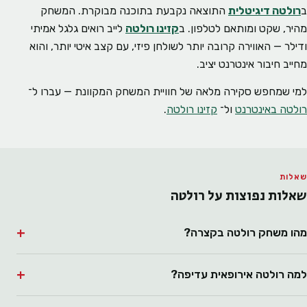
ב
רולטה דיגיטלית
התוצאה נקבעת בתוכנה מבוקרת. המשחק
מהיר, שקט ומותאם לטלפון. ב
קזינו רולטה
לייב רואים גלגל אמיתי
ודילר — האווירה קרובה יותר לשולחן פיזי, עם קצב איטי יותר, והוא
מחייב חיבור אינטרנט יציב.
למי שמחפש סקירה מלאה של חוויית המשחק המקוונת — עברו ל־
רולטה באינטרנט
ול־
קזינו רולטה
.
שאלות
שאלות נפוצות על רולטה
מהו משחק רולטה בקצרה?
למה רולטה אירופאית עדיפה?