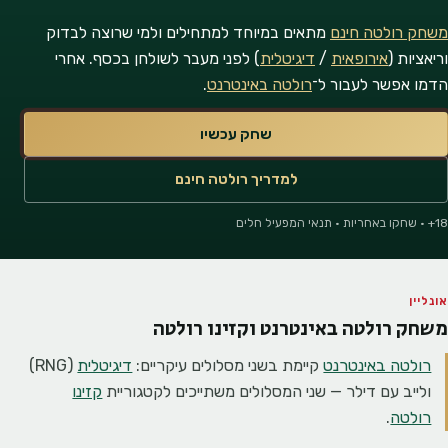
משחק רולטה חינם
מתאים במיוחד למתחילים ולמי שרוצה לבדוק
וריאציות (
אירופאית
/
דיגיטלית
) לפני מעבר לשולחן בכסף. אחרי
הדמו אפשר לעבור ל־
רולטה באינטרנט
.
שחק עכשיו
למדריך רולטה חינם
18+ · שחקו באחריות · תנאי המפעיל חלים
אונליין
משחק רולטה באינטרנט וקזינו רולטה
רולטה באינטרנט
קיימת בשני מסלולים עיקריים:
דיגיטלית
(RNG)
ולייב עם דילר — שני המסלולים משתייכים לקטגוריית
קזינו
רולטה
.