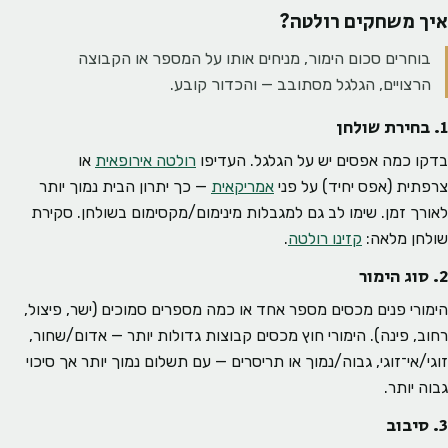
איך משחקים רולטה?
בוחרים סכום הימור, מניחים אותו על המספר או הקבוצה
הרצויים, הגלגל מסתובב — והכדור קובע.
1. בחירת שולחן
בדקו כמה אפסים יש על הגלגל. העדיפו
רולטה אירופאית
או
צרפתית (אפס יחיד) על פני
אמריקאית
— כך יתרון הבית נמוך יותר
לאורך זמן. שימו לב גם למגבלות מינימום/מקסימום בשולחן. סקירת
שולחן מלאה:
קזינו רולטה
.
2. סוג הימור
הימורי פנים מכסים מספר אחד או כמה מספרים סמוכים (ישר, פיצול,
רחוב, פינה). הימורי חוץ מכסים קבוצות גדולות יותר — אדום/שחור,
זוגי/אי־זוגי, גבוה/נמוך או תריסרים — עם תשלום נמוך יותר אך סיכוי
גבוה יותר.
3. סיבוב