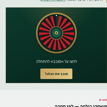
לחצו על «סובב» להתחלה
סובב את הגלגל
סוגים
משחקי רולטה — לפי מטרה